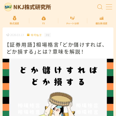
MENU
株式投資
FX
チャート分析
個別株投資
2026.03.13
相場格言
PR
トップページ
【証券用語】相場格言「どか儲けすれば、
どか損する」とは？意味を解説！
株式投資の始め方
FXの始め方
個別株投資
投資信託
プライバシーポリシー