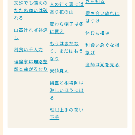
さを知る
文殊でも備えの
人の行く裏に道
たたぬ商いは破
あり花の山
保ち合い放れに
れる
はつけ
麦わら帽子は冬
山高ければ谷深
に買え
休むも相場
し
もうはまだな
利食い急ぐな損
利食い千人力
り、まだはもう
急げ
なり
理論家は理路整
漁師は潮を見る
然と曲がるなり
安値覚え
幽霊と相場師は
淋しいほうに出
る
理屈上手の商い
下手