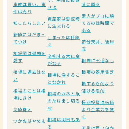
事故は買い、事
派に勝る
せよ
件は売り
素人がプロに勝
資産家は恐慌時
知ったらしまい
てるのは時間で
に生まれる
ある
新値にはだまっ
しまったは仕舞
てつけ
節分天井、彼岸
え
底
相場師は孤独を
辛抱する木に金
愛す
相場に王道なし
がなる
相場に過去はな
相場の器用貧乏
相場に淫するこ
い
となかれ
損する忍耐より
相場のことは相
儲ける忍耐
相場のカネと凧
場にきけ
の糸は出し切る
長期投資は株価
な
高値覚え
より企業力を買
え
相場は明日もあ
つかぬはやめよ
る
天災は買い向か