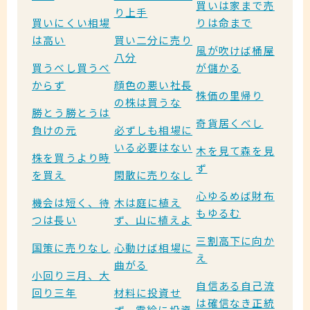
買いは家まで売
り上手
買いにくい相場
りは命まで
は高い
買い二分に売り
風が吹けば桶屋
八分
買うべし買うべ
が儲かる
からず
顔色の悪い社長
株価の里帰り
の株は買うな
勝とう勝とうは
奇貨居くべし
負けの元
必ずしも相場に
いる必要はない
木を見て森を見
株を買うより時
ず
を買え
閑散に売りなし
心ゆるめば財布
機会は短く、待
木は庭に植え
もゆるむ
つは長い
ず、山に植えよ
三割高下に向か
国策に売りなし
心動けば相場に
え
曲がる
小回り三月、大
自信ある自己流
回り三年
材料に投資せ
は確信なき正統
ず、需給に投資