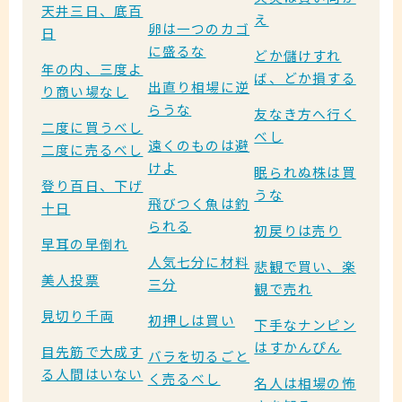
天井三日、底百
え
卵は一つのカゴ
日
に盛るな
どか儲けすれ
年の内、三度よ
ば、どか損する
出直り相場に逆
り商い場なし
らうな
友なき方へ行く
二度に買うべし
べし
遠くのものは避
二度に売るべし
けよ
眠られぬ株は買
登り百日、下げ
うな
飛びつく魚は釣
十日
られる
初戻りは売り
早耳の早倒れ
人気七分に材料
悲観で買い、楽
美人投票
三分
観で売れ
見切り千両
初押しは買い
下手なナンピン
はすかんぴん
目先筋で大成す
バラを切るごと
る人間はいない
く売るべし
名人は相場の怖