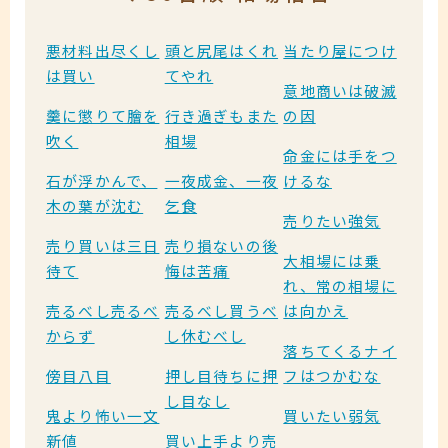
悪材料出尽くし
頭と尻尾はくれ
当たり屋につけ
は買い
てやれ
意地商いは破滅
羹に懲りて膾を
行き過ぎもまた
の因
吹く
相場
命金には手をつ
石が浮かんで、
一夜成金、一夜
けるな
木の葉が沈む
乞食
売りたい強気
売り買いは三日
売り損ないの後
大相場には乗
待て
悔は苦痛
れ、常の相場に
売るべし売るべ
売るべし買うべ
は向かえ
からず
し休むべし
落ちてくるナイ
傍目八目
押し目待ちに押
フはつかむな
し目なし
鬼より怖い一文
買いたい弱気
新値
買い上手より売