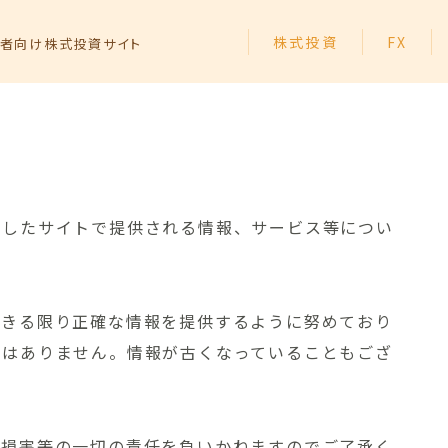
株式投資
FX
者向け株式投資サイト
トップページ
動したサイトで提供される情報、サービス等につい
株式投資の始め方
できる限り正確な情報を提供するように努めており
FXの始め方
ではありません。情報が古くなっていることもござ
個別株投資
投資信託
た損害等の一切の責任を負いかねますのでご了承く