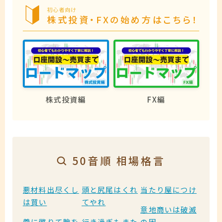
初心者向け
株式投資・FXの始め方はこちら！
株式投資編
FX編
50音順 相場格言
悪材料出尽くし
頭と尻尾はくれ
当たり屋につけ
は買い
てやれ
意地商いは破滅
羹に懲りて膾を
行き過ぎもまた
の因