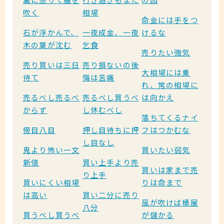
吹く
相場
命金には手をつ
石が浮かんで、
一夜成金、一夜
けるな
木の葉が沈む
乞食
売りたい強気
売り買いは三日
売り損ないの後
大相場には乗
待て
悔は苦痛
れ、常の相場に
売るべし売るべ
売るべし買うべ
は向かえ
からず
し休むべし
落ちてくるナイ
傍目八目
押し目待ちに押
フはつかむな
し目なし
鬼より怖い一文
買いたい弱気
新値
買い上手より売
買いは家まで売
り上手
買いにくい相場
りは命まで
は高い
買い二分に売り
風が吹けば桶屋
八分
買うべし買うべ
が儲かる