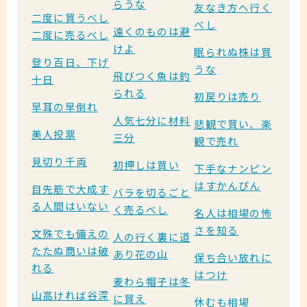
らうな
友なき方へ行く
二度に買うべし
べし
遠くのものは避
二度に売るべし
けよ
眠られぬ株は買
登り百日、下げ
うな
飛びつく魚は釣
十日
られる
初戻りは売り
早耳の早倒れ
人気七分に材料
悲観で買い、楽
美人投票
三分
観で売れ
見切り千両
初押しは買い
下手なナンピン
はすかんぴん
目先筋で大成す
バラを切るごと
る人間はいない
く売るべし
名人は相場の怖
さを知る
文殊でも備えの
人の行く裏に道
たたぬ商いは破
あり花の山
保ち合い放れに
れる
はつけ
麦わら帽子は冬
山高ければ谷深
に買え
休むも相場