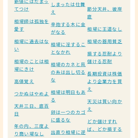
新値にはだまっ
しまったは仕舞
てつけ
節分天井、彼岸
え
底
相場師は孤独を
辛抱する木に金
愛す
相場に王道なし
がなる
相場に過去はな
相場の器用貧乏
相場に淫するこ
い
となかれ
損する忍耐より
相場のことは相
儲ける忍耐
相場のカネと凧
場にきけ
の糸は出し切る
長期投資は株価
な
高値覚え
より企業力を買
え
相場は明日もあ
つかぬはやめよ
る
天災は買い向か
天井三日、底百
え
卵は一つのカゴ
日
に盛るな
どか儲けすれ
年の内、三度よ
ば、どか損する
出直り相場に逆
り商い場なし