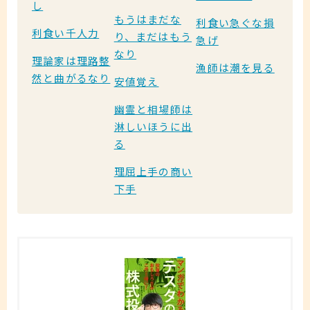
し
もうはまだな
利食い急ぐな損
利食い千人力
り、まだはもう
急げ
なり
理論家は理路整
漁師は潮を見る
然と曲がるなり
安値覚え
幽霊と相場師は
淋しいほうに出
る
理屈上手の商い
下手