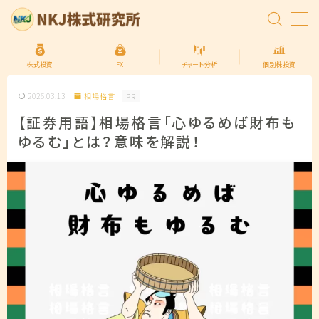
MENU
株式投資
FX
チャート分析
個別株投資
2026.03.13
相場格言
PR
トップページ
【証券用語】相場格言「心ゆるめば財布も
ゆるむ」とは？意味を解説！
株式投資の始め方
FXの始め方
個別株投資
投資信託
プライバシーポリシー