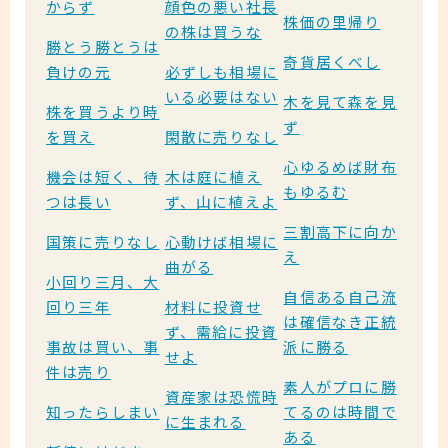
からず
顔色の悪い社長
株価の里帰り
の株は買うな
勝とう勝とうは
奇貨居くべし
負けの元
必ずしも相場に
いる必要はない
木を見て森を見
株を買うより時
ず
を買え
閑散に売りなし
心ゆるめば財布
機会は短く、待
木は庭に植え
もゆるむ
つは長い
ず、山に植えよ
三割高下に向か
国策に売りなし
心動けば相場に
え
曲がる
小回り三月、大
自信ある自己流
回り三年
材料に投資せ
は確信なき正統
ず、需給に投資
事故は買い、事
派に勝る
せよ
件は売り
素人がプロに勝
資産家は恐慌時
知ったらしまい
てるのは時間で
に生まれる
ある