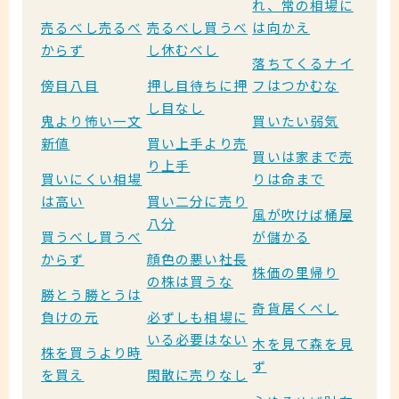
れ、常の相場に
売るべし売るべ
売るべし買うべ
は向かえ
からず
し休むべし
落ちてくるナイ
傍目八目
押し目待ちに押
フはつかむな
し目なし
鬼より怖い一文
買いたい弱気
新値
買い上手より売
買いは家まで売
り上手
買いにくい相場
りは命まで
は高い
買い二分に売り
風が吹けば桶屋
八分
買うべし買うべ
が儲かる
からず
顔色の悪い社長
株価の里帰り
の株は買うな
勝とう勝とうは
奇貨居くべし
負けの元
必ずしも相場に
いる必要はない
木を見て森を見
株を買うより時
ず
を買え
閑散に売りなし