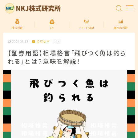
MENU
株式投資
FX
チャート分析
個別株投資
2026.03.13
相場格言
PR
トップページ
【証券用語】相場格言「飛びつく魚は釣ら
れる」とは？意味を解説！
株式投資の始め方
FXの始め方
個別株投資
投資信託
プライバシーポリシー