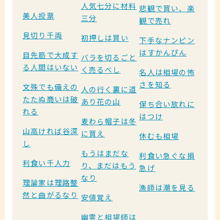
人気七分に材料
悲観で買い、楽
美人投票
三分
観で売れ
見切り千両
初押しは買い
下手なナンピン
はすかんぴん
目先筋で大成す
バラを切るごと
る人間はいない
く売るべし
名人は相場の怖
さを知る
文殊でも備えの
人の行く裏に道
たたぬ商いは破
あり花の山
保ち合い放れに
れる
はつけ
麦わら帽子は冬
山高ければ谷深
に買え
休むも相場
し
もうはまだな
利食い急ぐな損
利食い千人力
り、まだはもう
急げ
なり
理論家は理路整
漁師は潮を見る
然と曲がるなり
安値覚え
幽霊と相場師は