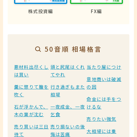
株式投資編
FX編
50音順 相場格言
悪材料出尽くし
頭と尻尾はくれ
当たり屋につけ
は買い
てやれ
意地商いは破滅
羹に懲りて膾を
行き過ぎもまた
の因
吹く
相場
命金には手をつ
石が浮かんで、
一夜成金、一夜
けるな
木の葉が沈む
乞食
売りたい強気
売り買いは三日
売り損ないの後
大相場には乗
待て
悔は苦痛