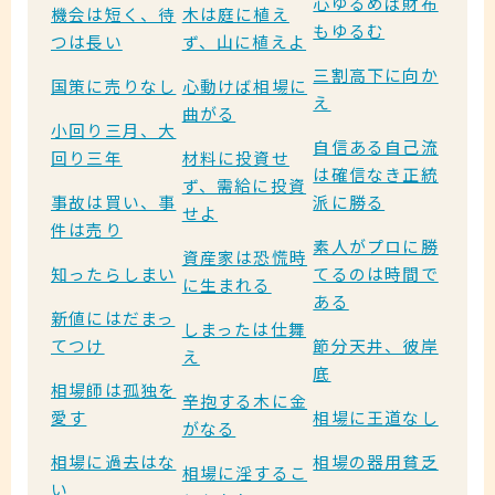
心ゆるめば財布
機会は短く、待
木は庭に植え
もゆるむ
つは長い
ず、山に植えよ
三割高下に向か
国策に売りなし
心動けば相場に
え
曲がる
小回り三月、大
自信ある自己流
回り三年
材料に投資せ
は確信なき正統
ず、需給に投資
事故は買い、事
派に勝る
せよ
件は売り
素人がプロに勝
資産家は恐慌時
知ったらしまい
てるのは時間で
に生まれる
ある
新値にはだまっ
しまったは仕舞
てつけ
節分天井、彼岸
え
底
相場師は孤独を
辛抱する木に金
愛す
相場に王道なし
がなる
相場に過去はな
相場の器用貧乏
相場に淫するこ
い