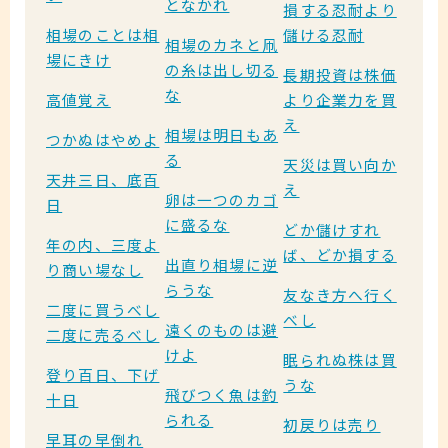
となかれ
損する忍耐より
相場のことは相
儲ける忍耐
相場のカネと凧
場にきけ
の糸は出し切る
長期投資は株価
な
高値覚え
より企業力を買
え
相場は明日もあ
つかぬはやめよ
る
天災は買い向か
天井三日、底百
え
卵は一つのカゴ
日
に盛るな
どか儲けすれ
年の内、三度よ
ば、どか損する
出直り相場に逆
り商い場なし
らうな
友なき方へ行く
二度に買うべし
べし
遠くのものは避
二度に売るべし
けよ
眠られぬ株は買
登り百日、下げ
うな
飛びつく魚は釣
十日
られる
初戻りは売り
早耳の早倒れ