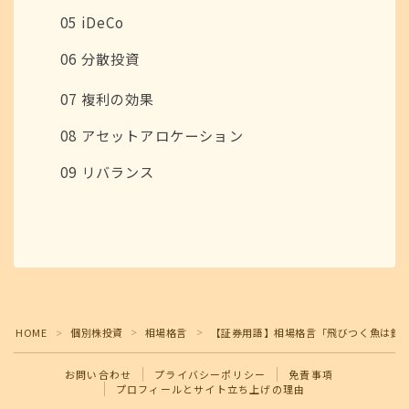
05 iDeCo
06 分散投資
07 複利の効果
08 アセットアロケーション
09 リバランス
Follow Me
HOME
個別株投資
相場格言
【証券用語】相場格言「飛びつく魚は釣
＞
＞
＞
お問い合わせ
プライバシーポリシー
免責事項
プロフィールとサイト立ち上げの理由