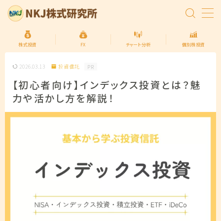
MENU
株式投資
FX
チャート分析
個別株投資
2026.03.13
投資信託
PR
トップページ
【初心者向け】インデックス投資とは？魅
力や活かし方を解説！
株式投資の始め方
FXの始め方
個別株投資
投資信託
プライバシーポリシー