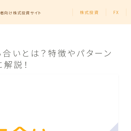
株式投資
FX
者向け株式投資サイト
ち合いとは？特徴やパターン
トップページ
に解説！
株式投資の始め方
FXの始め方
個別株投資
投資信託