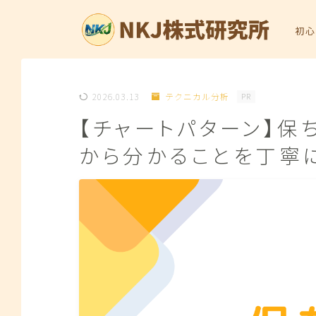
初心
2026.03.13
テクニカル分析
PR
【チャートパターン】保
から分かることを丁寧