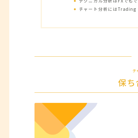
テクニカル分析はFXでも
チャート分析にはTrading
チ
保ち