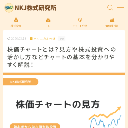
MENU
株式投資
FX
チャート分析
個別株投資
2026.03.13
テクニカル分析
PR
トップページ
株価チャートとは？見方や株式投資への
活かし方などチャートの基本を分かりや
株式投資の始め方
すく解説！
FXの始め方
個別株投資
投資信託
プライバシーポリシー