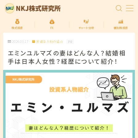
MENU
株式投資
FX
チャート分析
個別株投資
2026.03.17
投資系人物の紹介
PR
トップページ
エミンユルマズの妻はどんな人？結婚相
手は日本人女性？経歴について紹介！
株式投資の始め方
FXの始め方
個別株投資
投資信託
プライバシーポリシー