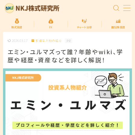
MENU
株式投資
FX
チャート分析
個別株投資
2026.03.17
投資系人物の紹介
PR
トップページ
エミン・ユルマズって誰？年齢やwiki、学
歴や経歴・資産などを詳しく解説！
株式投資の始め方
FXの始め方
個別株投資
投資信託
プライバシーポリシー